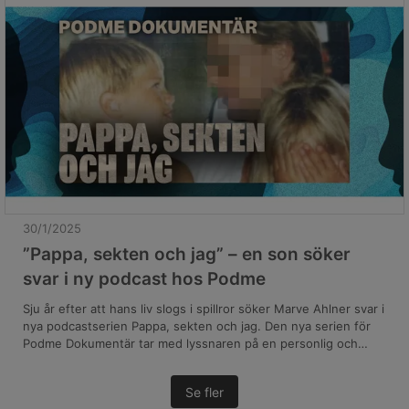
30/1/2025
”Pappa, sekten och jag” – en son söker
svar i ny podcast hos Podme
Sju år efter att hans liv slogs i spillror söker Marve Ahlner svar i
nya podcastserien Pappa, sekten och jag. Den nya serien för
Podme Dokumentär tar med lyssnaren på en personlig och
avslöjande resa där Marve berättar om tiden som terapeut på
en klinik som visade sig vara som en sekt - ledd av sin egen
Se fler
pappa.