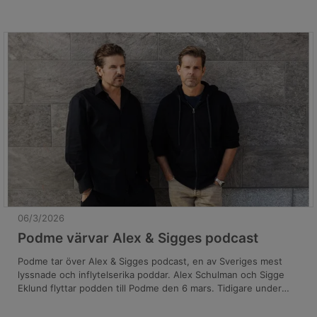
ljudupptagningar från rättegångar, är en av Sveriges största
podcasts och den största inom sin genre, true crime.
06/3/2026
Podme värvar Alex & Sigges podcast
Podme tar över Alex & Sigges podcast, en av Sveriges mest
lyssnade och inflytelserika poddar. Alex Schulman och Sigge
Eklund flyttar podden till Podme den 6 mars. Tidigare under
2026 har Podme även knutit till sig poddarna Ursäkta och
Gynning & Berg, som en del av plattformens arbete med att