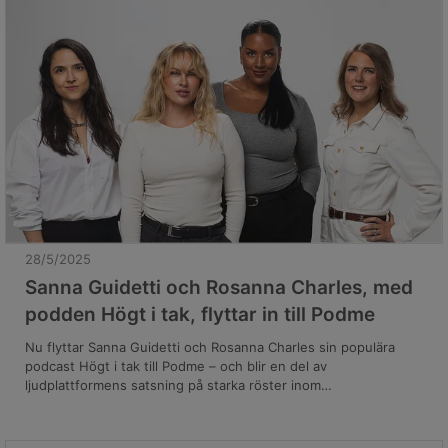
den 23 oktober.
28/5/2025
Sanna Guidetti och Rosanna Charles, med
podden Högt i tak, flyttar in till Podme
Nu flyttar Sanna Guidetti och Rosanna Charles sin populära
podcast Högt i tak till Podme – och blir en del av
ljudplattformens satsning på starka röster inom
underhållningssegmentet för unga kvinnor. Genom sin ärlighet
och energi har Högt i tak blivit en av Sveriges mest populära
samtalspoddar med kvinnliga programledare och har skapat ett