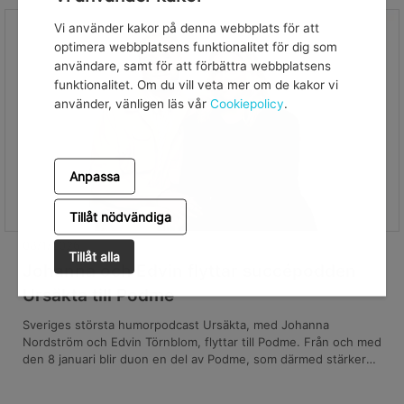
Vi använder kakor på denna webbplats för att
optimera webbplatsens funktionalitet för dig som
användare, samt för att förbättra webbplatsens
funktionalitet. Om du vill veta mer om de kakor vi
använder, vänligen läs vår
Cookiepolicy
.
Anpassa
Tillåt nödvändiga
08/1/2026
Tillåt alla
Johanna och Edvin flyttar succépodden
Ursäkta till Podme
Sveriges största humorpodcast Ursäkta, med Johanna
Nordström och Edvin Törnblom, flyttar till Podme. Från och med
den 8 januari blir duon en del av Podme, som därmed stärker
sin position som hem för landets mest populära poddar och
profiler.