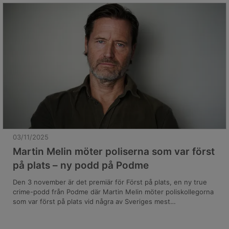
03/11/2025
Martin Melin möter poliserna som var först
på plats – ny podd på Podme
Den 3 november är det premiär för Först på plats, en ny true
crime-podd från Podme där Martin Melin möter poliskollegorna
som var först på plats vid några av Sveriges mest
uppmärksammade brott. Genom deras egna berättelser får
lyssnaren en unik inblick i de dramatiska händelser som etsat