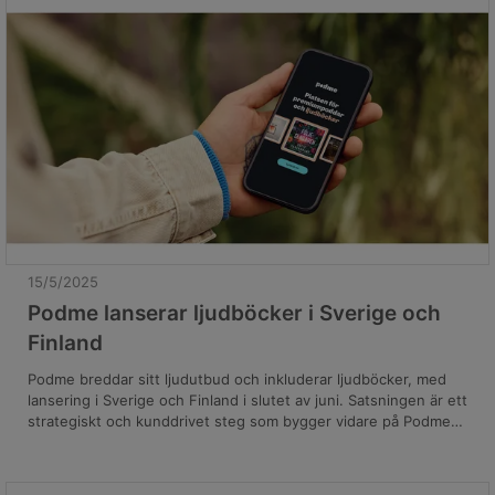
starkt band till många trogna lyssnare.
15/5/2025
Podme lanserar ljudböcker i Sverige och
Finland
Podme breddar sitt ljudutbud och inkluderar ljudböcker, med
lansering i Sverige och Finland i slutet av juni. Satsningen är ett
strategiskt och kunddrivet steg som bygger vidare på Podmes
redan starka position inom premiumpoddar, och är ett resultat
av det stora intresse som visats från varumärkets över 350 000
betalande abonnenter.