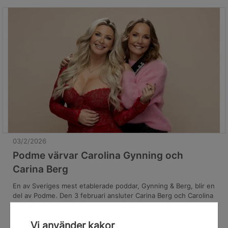
samla några av Sveriges mest lyssnade och profilerade poddar.
03/2/2026
Podme värvar Carolina Gynning och
Carina Berg
En av Sveriges mest etablerade poddar, Gynning & Berg, blir en
del av Podme. Den 3 februari ansluter Carina Berg och Carolina
Gynning till poddplattformen, som fortsätter att knyta till sig
Sveriges mest inflytelserika profiler och populära poddar.
Vi använder kakor