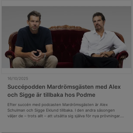
sig fast i deras minne – ögonblick för ögonblick, från det att
larmet gick.
16/10/2025
Succépodden Mardrömsgästen med Alex
och Sigge är tillbaka hos Podme
Efter succén med podcasten Mardrömsgästen är Alex
Schulman och Sigge Eklund tillbaka. I den andra säsongen
väljer de – trots allt – att utsätta sig själva för nya prövningar.
Genom att möta sina värsta fiender öga mot öga ställs de inför
laddade och dramatiska konfrontationer. Först ut i
Mardrömsgästen 2 är Edvin Törnblom, med premiär torsdagen